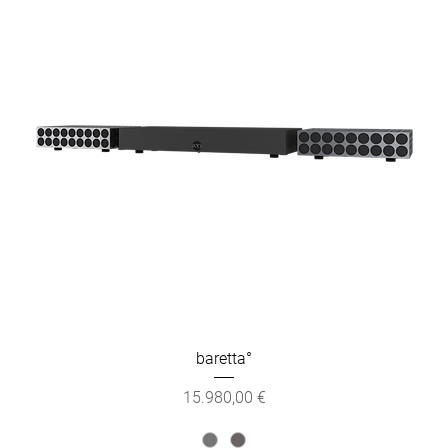
baretta°
Preis
15.980,00 €