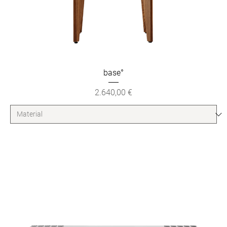
base°
Preis
2.640,00 €