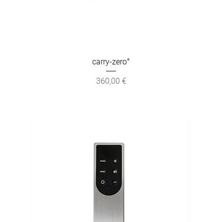
carry-zero°
Preis
360,00 €