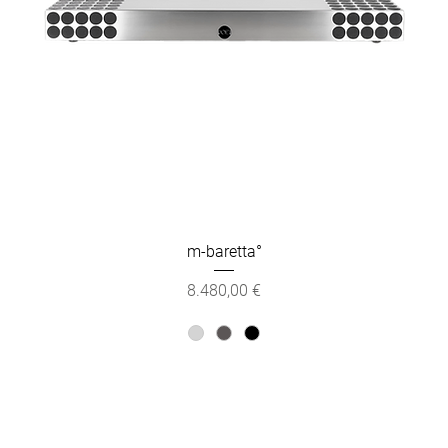
m-baretta°
Preis
8.480,00 €