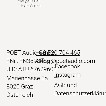
Gelegenheiten.
1-2 x im Quartal
POET Audio GmbH
+43 720 704 465
FNr.: FN389848g
office@poetaudio.com
Facebook
UID: ATU 67629603
Instagram
Mariengasse 3a
LEGAL
AGB und
8020 Graz
Datenschutzerkläru
Österreich