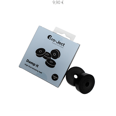
Preis
9,90 €