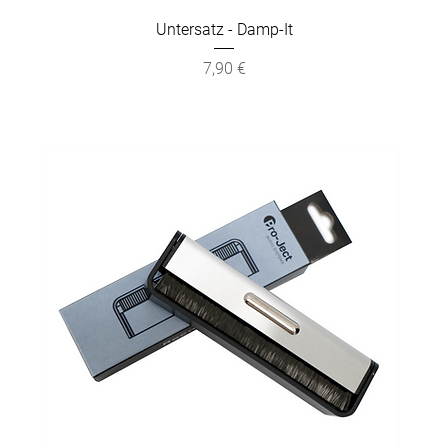
Untersatz - Damp-It
Preis
7,90 €