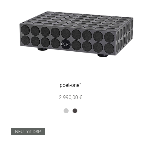
poet-one°
Preis
2.990,00 €
NEU: mit DSP