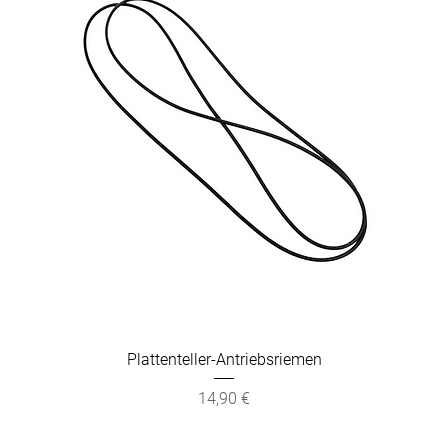
Plattenteller-Antriebsriemen
Preis
14,90 €