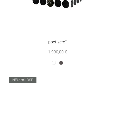
poet-zero°
Preis
1.990,00 €
NEU: mit DSP