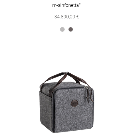
m-sinfonetta°
Preis
34.890,00 €