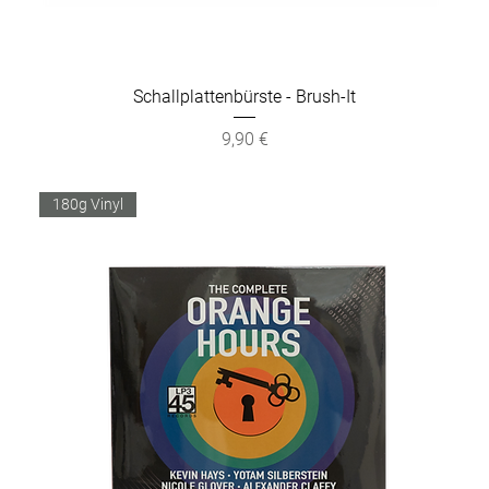
Schallplattenbürste - Brush-It
Preis
9,90 €
180g Vinyl