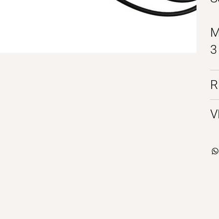
M
3
R
V