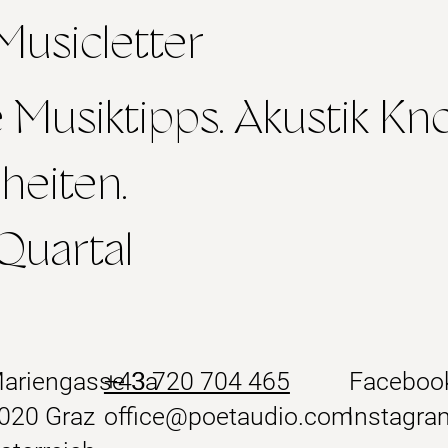
usicletter
e Musiktipps. Akustik K
heiten.
 Quartal
ariengasse 3a
+43 720 704 465
Faceboo
020 Graz
office@poetaudio.com
Instagra