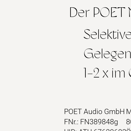
Der POET M
Selektiv
Gelegen
1-2 x im
POET Audio GmbH
M
FNr.: FN389848g
8