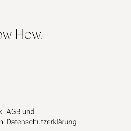
now How.
k
AGB und
m
Datenschutzerklärung