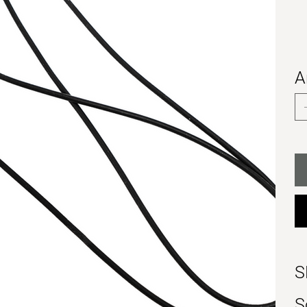
A
S
S