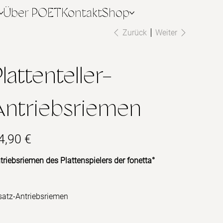
Über POET
Kontakt
Shop
Zurück
Weiter
lattenteller-
Antriebsriemen
s
4,90 €
triebsriemen des Plattenspielers der fonetta°
satz-Antriebsriemen