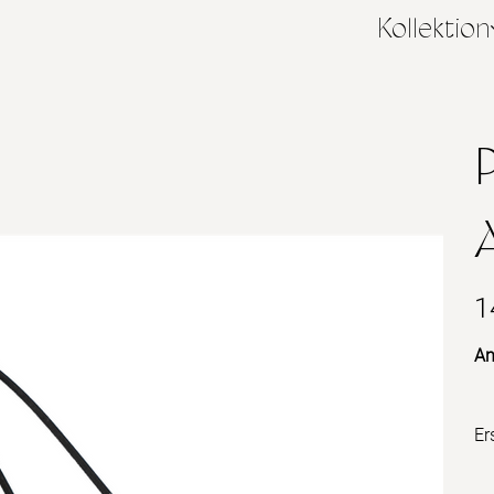
Kollektion
P
Prei
1
An
Er